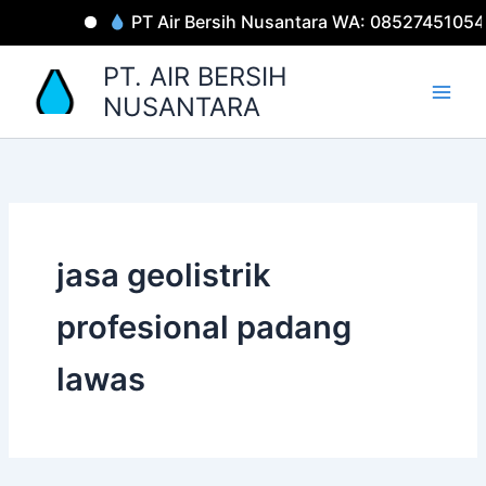
Lewati
PT Air Bersih Nusantara WA: 08527451054
ke
konten
PT. AIR BERSIH
NUSANTARA
jasa geolistrik
profesional padang
lawas