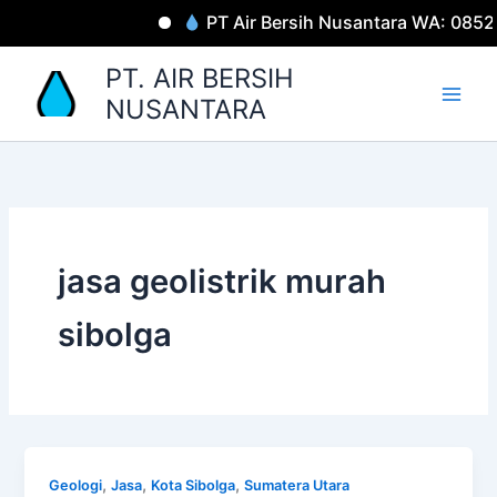
Lewati
PT Air Bersih Nusantara WA: 085
ke
konten
PT. AIR BERSIH
NUSANTARA
jasa geolistrik murah
sibolga
,
,
,
Geologi
Jasa
Kota Sibolga
Sumatera Utara