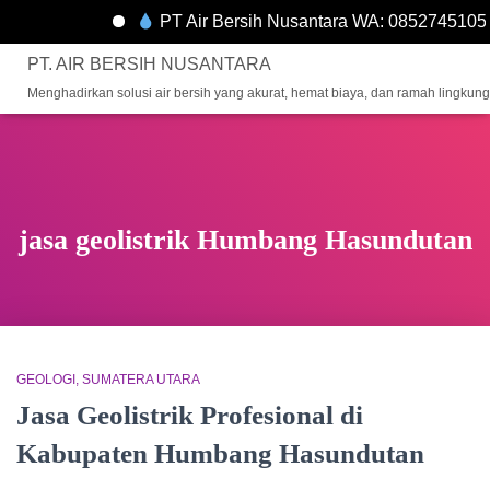
PT Air Bersih Nusantara WA: 0852745105
PT. AIR BERSIH NUSANTARA
Menghadirkan solusi air bersih yang akurat, hemat biaya, dan ramah lingkun
jasa geolistrik Humbang Hasundutan
GEOLOGI
SUMATERA UTARA
Jasa Geolistrik Profesional di
Kabupaten Humbang Hasundutan