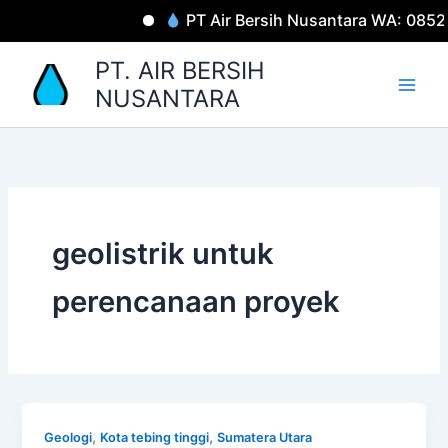
Lewati
PT Air Bersih Nusantara WA: 085
ke
konten
PT. AIR BERSIH
NUSANTARA
geolistrik untuk
perencanaan proyek
,
,
Geologi
Kota tebing tinggi
Sumatera Utara