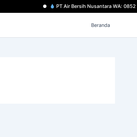
PT Air Bersih Nusantara WA: 08527
Beranda