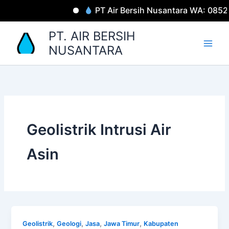
Lewati
PT Air Bersih Nusantara WA: 085
ke
konten
PT. AIR BERSIH
NUSANTARA
Geolistrik Intrusi Air
Asin
,
,
,
,
Geolistrik
Geologi
Jasa
Jawa Timur
Kabupaten