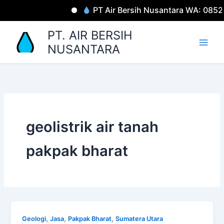
Lewati
PT Air Bersih Nusantara WA: 085
ke
konten
PT. AIR BERSIH
NUSANTARA
geolistrik air tanah
pakpak bharat
,
,
,
Geologi
Jasa
Pakpak Bharat
Sumatera Utara