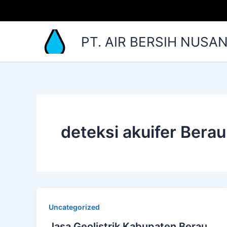
Lewati
ke
konten
PT. AIR BERSIH NUSA
deteksi akuifer Berau
Uncategorized
Jasa Geolistrik Kabupaten Berau