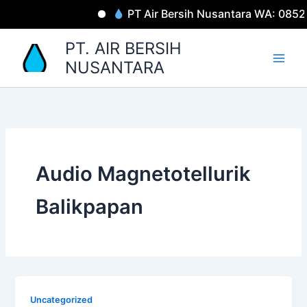
Lewati
PT Air Bersih Nusantara WA: 085
ke
konten
PT. AIR BERSIH
NUSANTARA
Audio Magnetotellurik
Balikpapan
Uncategorized