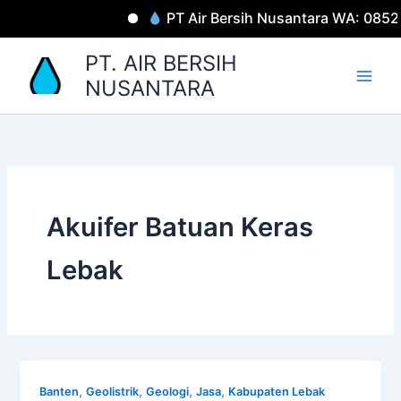
Lewati
PT Air Bersih Nusantara WA: 085
ke
konten
PT. AIR BERSIH
NUSANTARA
Akuifer Batuan Keras
Lebak
,
,
,
,
Banten
Geolistrik
Geologi
Jasa
Kabupaten Lebak