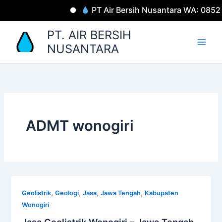
Lewati
PT Air Bersih Nusantara WA: 085
ke
konten
PT. AIR BERSIH
NUSANTARA
ADMT wonogiri
,
,
,
,
Geolistrik
Geologi
Jasa
Jawa Tengah
Kabupaten
Wonogiri
Jasa Geolistrik Wonogiri – Jawa Tengah