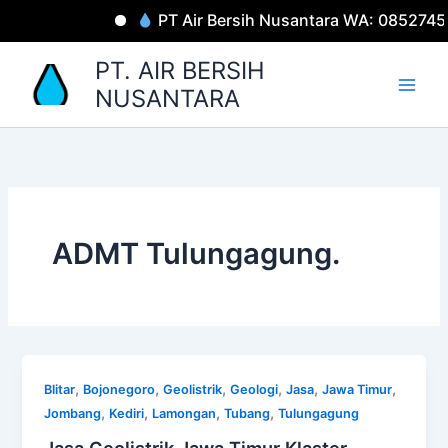
Lewati
PT Air Bersih Nusantara WA: 0852745
ke
konten
PT. AIR BERSIH
NUSANTARA
ADMT Tulungagung.
,
,
,
,
,
,
Blitar
Bojonegoro
Geolistrik
Geologi
Jasa
Jawa Timur
,
,
,
,
Jombang
Kediri
Lamongan
Tubang
Tulungagung
Jasa Geolistrik Jawa Timur Klaster