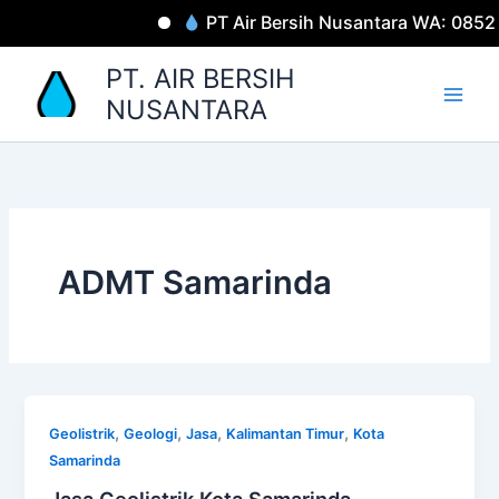
Lewati
PT Air Bersih Nusantara WA: 085
ke
konten
PT. AIR BERSIH
NUSANTARA
ADMT Samarinda
,
,
,
,
Geolistrik
Geologi
Jasa
Kalimantan Timur
Kota
Samarinda
Jasa Geolistrik Kota Samarinda